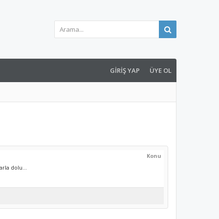
GIRIŞ YAP
ÜYE OL
Konu
rla dolu...