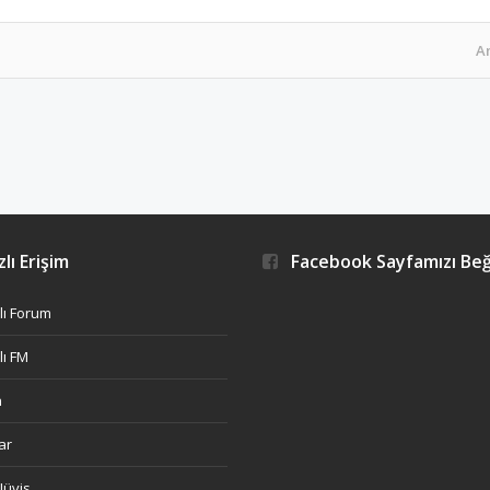
A
lı Erişim
Facebook Sayfamızı Be
ı Forum
ı FM
h
ar
Nüvis