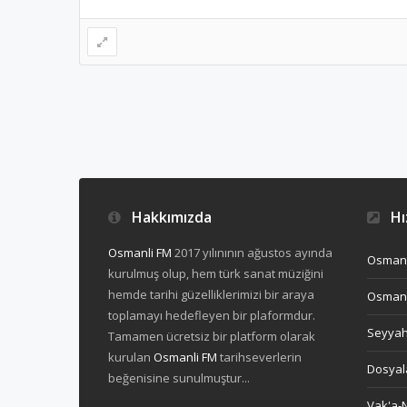
Hakkımızda
Hız
Osmanli FM
2017 yılınının ağustos ayında
Osmanl
kurulmuş olup, hem türk sanat müziğini
hemde tarihi güzelliklerimizi bir araya
Osmanl
toplamayı hedefleyen bir plaformdur.
Seyya
Tamamen ücretsiz bir platform olarak
kurulan
Osmanli FM
tarihseverlerin
Dosyal
beğenisine sunulmuştur...
Vak'a-