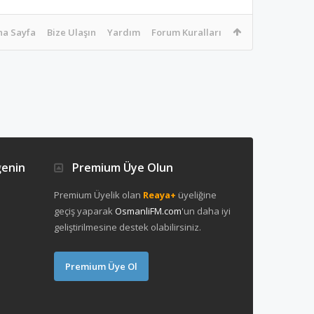
na Sayfa
Bize Ulaşın
Yardım
Forum Kuralları
ğenin
Premium Üye Olun
Premium Üyelik olan
Reaya+
üyeliğine
geçiş yaparak
OsmanliFM.com
'un daha iyi
geliştirilmesine destek olabilirsiniz.
Premium Üye Ol