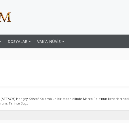
DOSYALAR
VAK'A-NÜVIS
 [ATTACH] Her şey Kristof Kolomb’un bir sabah elinde Marco Polo’nun kenarları notla
Forum:
Tarihte Bugün