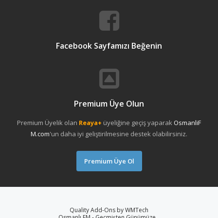
Facebook Sayfamızı Beğenin
Premium Üye Olun
Premium Üyelik olan
Reaya+
üyeliğine geçiş yaparak
OsmanliF
M.com
'un daha iyi geliştirilmesine destek olabilirsiniz.
Premium Üye Ol
Quality Add-Ons by WMTech
Osmanlı FM - Geçmişten Günümüze...