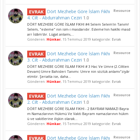
Resource
EVRAK
Dört Mezhebe Göre İslam Fıkhı
4. Cilt - Abdurrahman Ceziri
1.0
DÖRT MEZHEBE GÖRE İSLAM FIKHI #4 Selem Selem'in Tanım!
Selem, "esleme" nin ism-i masdarıdır. Esleme'nin hakîki masd
arr İslâm'dır. Lügat anlamı,...
Gönderen:
Hünkar
,
15 Temmuz 2019
kategoride:
Evrak
Resource
EVRAK
Dört Mezhebe Göre İslam Fıkhı
3. Cilt - Abdurrahman Ceziri
1.0
DÖRT MEZHEBE GÖRE İSLAM FIKHI # 3 Hac Ve Umre (2.Ciltten
Devam) Umre Bahisleri Tanımı: Umre nin sözlük anlamı"ziyâr
etmtir. Şeriatta ise, daha...
Gönderen:
Hünkar
,
15 Temmuz 2019
kategoride:
Evrak
Resource
EVRAK
Dört Mezhebe Göre İslam Fıkhı
2. Cilt - Abdurrahman Ceziri
1.0
DÖRT MEZHEBE GÖRE İSLAM FIKHI - 2 BAYRAM NAMAZI Bayra
m Namazlarının Hükmü Ve Vakti Bayram namazlarının hükm
ü ve vakitlerine ilişkin olarak...
Gönderen:
Hünkar
,
15 Temmuz 2019
kategoride:
Evrak
Resource
EVRAK
Dört Mezhebe Göre İslam Fıkhı