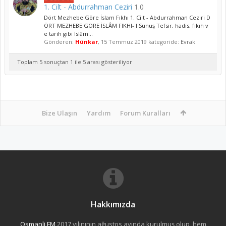
1. Cilt - Abdurrahman Ceziri
1.0
Dört Mezhebe Göre İslam Fıkhı 1. Cilt - Abdurrahman Ceziri D
ÖRT MEZHEBE GÖRE İSLÂM FIKHI- I Sunuş Tefsir, hadis, fıkıh v
e tarih gibi İslâm...
Gönderen:
Hünkar
,
15 Temmuz 2019
kategoride:
Evrak
Toplam 5 sonuçtan 1 ile 5 arası gösteriliyor
Bize Ulaşın
Yardım
Forum Kuralları
Hakkımızda
Osmanli FM
2017 yılınının ağustos ayında kurulmuş olup, hem