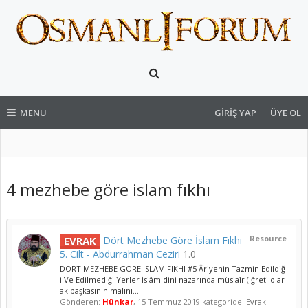
MENU
GIRIŞ YAP
ÜYE OL
4 mezhebe göre islam fıkhı
Resource
EVRAK
Dört Mezhebe Göre İslam Fıkhı
5. Cilt - Abdurrahman Ceziri
1.0
DÖRT MEZHEBE GÖRE İSLAM FIKHI #5 Âriyenin Tazmin Edildiğ
i Ve Edilmediği Yerler İsiâm dini nazarında müsiaîr (İğreti olar
ak başkasının malını...
Gönderen:
Hünkar
,
15 Temmuz 2019
kategoride:
Evrak