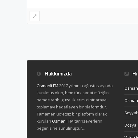
Hakkımızda
Hız
Osmanli FM
2017 yılınının ağustos ayında
Osmanl
kurulmuş olup, hem türk sanat müziğini
hemde tarihi güzelliklerimizi bir araya
Osmanl
toplamayı hedefleyen bir plaformdur.
Seyya
Tamamen ücretsiz bir platform olarak
kurulan
Osmanli FM
tarihseverlerin
Dosyal
beğenisine sunulmuştur...
Vak'a-