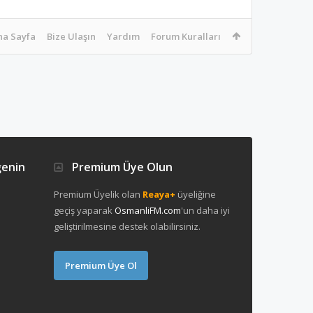
na Sayfa
Bize Ulaşın
Yardım
Forum Kuralları
ğenin
Premium Üye Olun
Premium Üyelik olan
Reaya+
üyeliğine
geçiş yaparak
OsmanliFM.com
'un daha iyi
geliştirilmesine destek olabilirsiniz.
Premium Üye Ol