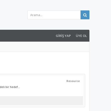
GIRIŞ YAP
ÜYE OL
Resource
li bir hedef...