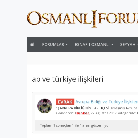
FORUMLAR
ESNAF-I OSMANLI
SEYYAH
ab ve türkiye ilişkileri
EVRAK
Avrupa Birliği ve Türkiye İlişkile
1) AVRUPA BİRLİĞİNİN TARİHÇESİ Birleşmiş Avrupa ü
Gönderen:
Hünkar
,
22 Ağustos 2017
kategoride:
Toplam 1 sonuçtan 1 ile 1 arası gösteriliyor