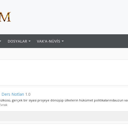
DOSYALAR
VAK'A-NÜVIS
ri Ders Notları
1.0
lküsü, gerçek bir siyasi projeye dönüşüp ülkelerin hükümet politikalarındauzun vade
Evrak