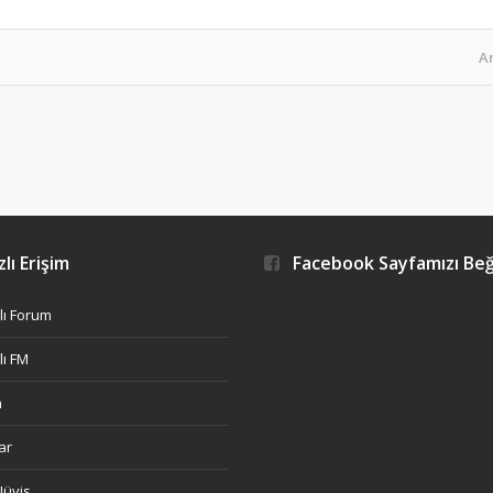
A
lı Erişim
Facebook Sayfamızı Be
ı Forum
ı FM
h
ar
Nüvis