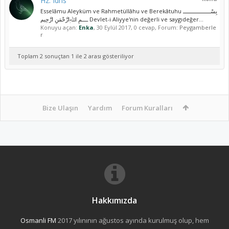
Hz. Idris
Esselâmu Aleyküm ve Rahmetüllâhu ve Berekâtuhu بِسْــــــــــــــــــ
ــــمِ اﷲِارَّحْمَنِ ارَّحِيم Devlet-i Aliyye'nin değerli ve saygıdeğer...
Konuyu açan:
Enka
,
30 Eylül 2017
, 0 cevap, Forum:
Peygamberle
r
Toplam 2 sonuçtan 1 ile 2 arası gösteriliyor
Bize Ulaşın
Yardım
Forum Kuralları
Hakkımızda
Osmanli FM
2017 yılınının ağustos ayında kurulmuş olup, hem