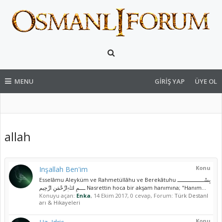
MENU
GIRIŞ YAP
ÜYE OL
allah
Konu
Inşallah Ben'im
Esselâmu Aleyküm ve Rahmetüllâhu ve Berekâtuhu بِسْــــــــــــــــــ
ــــمِ اﷲِارَّحْمَنِ ارَّحِيم Nasrettin hoca bir akşam hanımına; "Hanım...
Konuyu açan:
Enka
,
14 Ekim 2017
, 0 cevap, Forum:
Türk Destanl
arı & Hikayeleri
Konu