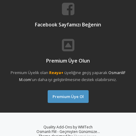
Facebook Sayfamızı Beğenin
Premium Üye Olun
Premium Üyelik olan
Reaya+
üyeliğine geçiş yaparak
OsmanliF
M.com
'un daha iyi geliştirilmesine destek olabilirsiniz.
Premium Üye Ol
Quality Add-Ons by WMTech
Osmanlı FM - Geçmişten Günümüze...