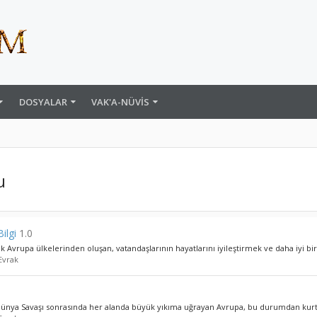
DOSYALAR
VAK'A-NÜVIS
u
ilgi
1.0
ik Avrupa ülkelerinden oluşan, vatandaşlarının hayatlarını iyileştirmek ve daha iyi bir
Evrak
ünya Savaşı sonrasında her alanda büyük yıkıma uğrayan Avrupa, bu durumdan kurtul