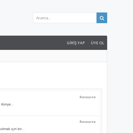
GIRIŞ YAP
ÜYE OL
Resource
 dünya...
Resource
mak için bir...