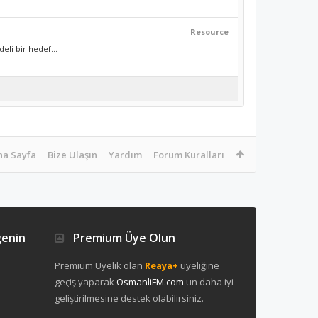
Resource
li bir hedef...
na Sayfa
Bize Ulaşın
Yardım
Forum Kuralları
ğenin
Premium Üye Olun
Premium Üyelik olan
Reaya+
üyeliğine
geçiş yaparak
OsmanliFM.com
'un daha iyi
geliştirilmesine destek olabilirsiniz.