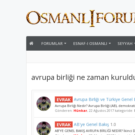
FORUMLAR
ESNAF-I OSMANLI
SEYYAH
avrupa birliği ne zaman kuruld
EVRAK
Avrupa Birliği ve Türkiye Genel B
Avrupa Birliği Nedir? Avrupa Birliği (AB), demokrat
Gönderen:
Hünkar
,
22 Ağustos 2017
kategoride:
EVRAK
AB'ye Genel Bakış
1.0
AB’YE GENEL BAKIŞ AVRUPA BİRLİĞİ NEDİR? İkinci D