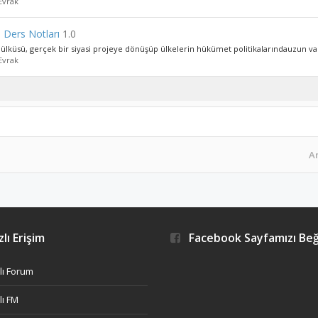
Evrak
ri Ders Notları
1.0
lküsü, gerçek bir siyasi projeye dönüşüp ülkelerin hükümet politikalarındauzun vade
Evrak
A
lı Erişim
Facebook Sayfamızı Be
ı Forum
ı FM