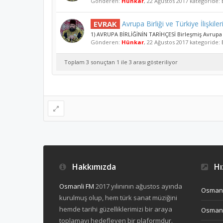
Gönderen:
Hünkar
,
22 Ağustos 2017
kategoride:
EVRAK
Avrupa Birliği ve Türkiye İlişkile
1) AVRUPA BİRLİĞİNİN TARİHÇESİ Birleşmiş Avrupa ü
Gönderen:
Hünkar
,
22 Ağustos 2017
kategoride:
Toplam 3 sonuçtan 1 ile 3 arası gösteriliyor
Hakkımızda
Hız
Osmanli FM
2017 yılınının ağustos ayında
Osmanl
kurulmuş olup, hem türk sanat müziğini
hemde tarihi güzelliklerimizi bir araya
Osmanl
toplamayı hedefleyen bir plaformdur.