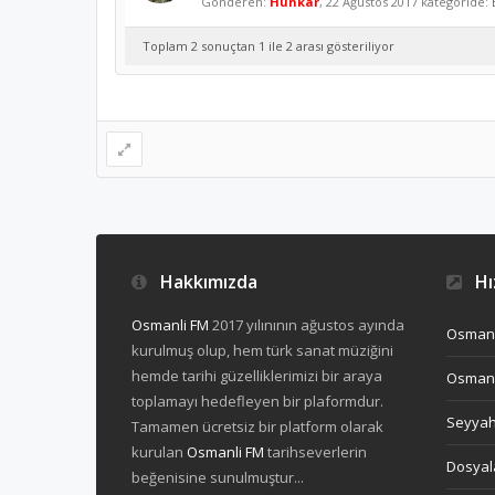
Gönderen:
Hünkar
,
22 Ağustos 2017
kategoride:
Toplam 2 sonuçtan 1 ile 2 arası gösteriliyor
Hakkımızda
Hız
Osmanli FM
2017 yılınının ağustos ayında
Osmanl
kurulmuş olup, hem türk sanat müziğini
hemde tarihi güzelliklerimizi bir araya
Osmanl
toplamayı hedefleyen bir plaformdur.
Seyya
Tamamen ücretsiz bir platform olarak
kurulan
Osmanli FM
tarihseverlerin
Dosyal
beğenisine sunulmuştur...