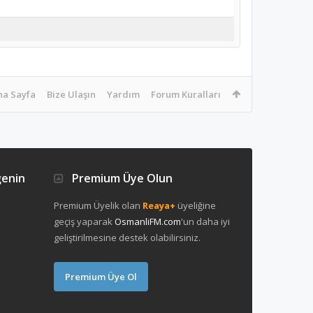
na Sayfa
Bize Ulaşın
Yardım
Forum Kuralları
ğenin
Premium Üye Olun
Premium Üyelik olan
Reaya+
üyeliğine
geçiş yaparak
OsmanliFM.com
'un daha iyi
geliştirilmesine destek olabilirsiniz.
Premium Üye Ol