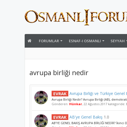
FORUMLAR
ESNAF-I OSMANLI
SEYYAH
avrupa birliği nedir
EVRAK
Avrupa Birliği ve Türkiye Genel B
Avrupa Birliği Nedir? Avrupa Birliği (AB), demokrat
Gönderen:
Hünkar
,
22 Ağustos 2017
kategoride:
EVRAK
AB'ye Genel Bakış
1.0
AB’YE GENEL BAKIŞ AVRUPA BİRLİĞİ NEDİR? İkinci D