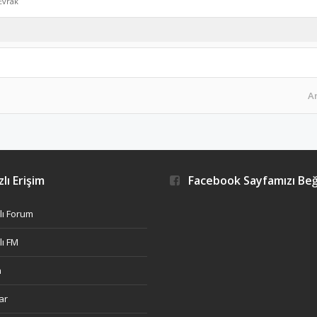
Evrak
A
lı Erişim
Facebook Sayfamızı Be
ı Forum
ı FM
h
ar