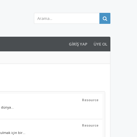
GIRIŞ YAP
ÜYE OL
Resource
 dünya...
Resource
mak için bir...