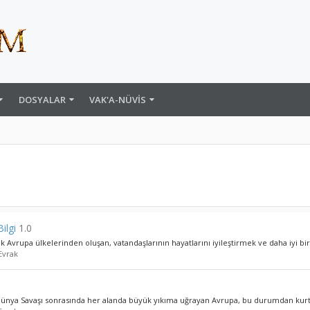
DOSYALAR
VAK'A-NÜVIS
ilgi
1.0
ik Avrupa ülkelerinden oluşan, vatandaşlarının hayatlarını iyileştirmek ve daha iyi bir
Evrak
ünya Savaşı sonrasında her alanda büyük yıkıma uğrayan Avrupa, bu durumdan kurtul