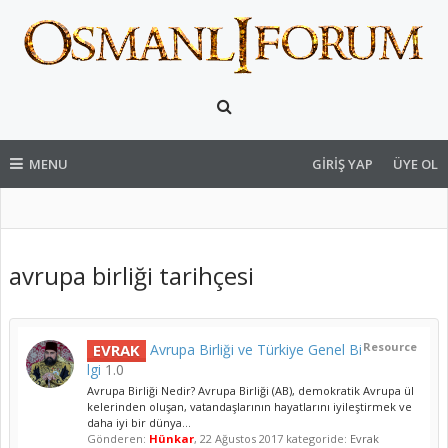
MENU
GIRIŞ YAP
ÜYE OL
avrupa birliği tarihçesi
Resource
EVRAK
Avrupa Birliği ve Türkiye Genel Bi
lgi
1.0
Avrupa Birliği Nedir? Avrupa Birliği (AB), demokratik Avrupa ül
kelerinden oluşan, vatandaşlarının hayatlarını iyileştirmek ve
daha iyi bir dünya...
Gönderen:
Hünkar
,
22 Ağustos 2017
kategoride:
Evrak