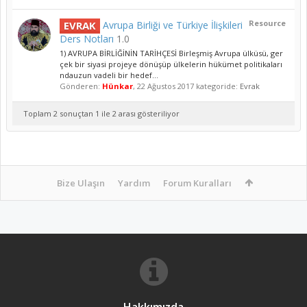
Resource
EVRAK
Avrupa Birliği ve Türkiye İlişkileri
Ders Notları
1.0
1) AVRUPA BİRLİĞİNİN TARİHÇESİ Birleşmiş Avrupa ülküsü, ger
çek bir siyasi projeye dönüşüp ülkelerin hükümet politikaları
ndauzun vadeli bir hedef...
Gönderen:
Hünkar
,
22 Ağustos 2017
kategoride:
Evrak
Toplam 2 sonuçtan 1 ile 2 arası gösteriliyor
Bize Ulaşın
Yardım
Forum Kuralları