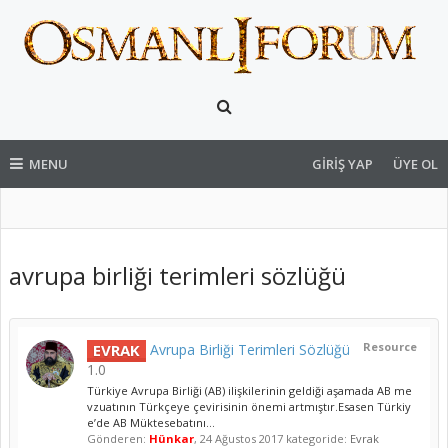
MENU
GIRIŞ YAP
ÜYE OL
avrupa birliği terimleri sözlüğü
Resource
EVRAK
Avrupa Birliği Terimleri Sözlüğü
1.0
Türkiye Avrupa Birliği (AB) ilişkilerinin geldiği aşamada AB me
vzuatının Türkçeye çevirisinin önemi artmıştır.Esasen Türkiy
e’de AB Müktesebatını...
Gönderen:
Hünkar
,
24 Ağustos 2017
kategoride:
Evrak