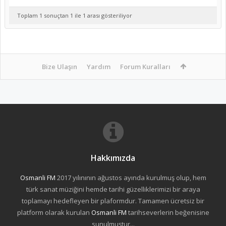
Toplam 1 sonuçtan 1 ile 1 arası gösteriliyor
Bize Ulaşın
Yardım
Forum Kuralları
Hakkımızda
Osmanli FM
2017 yılınının ağustos ayında kurulmuş olup, hem
türk sanat müziğini hemde tarihi güzelliklerimizi bir araya
toplamayı hedefleyen bir plaformdur. Tamamen ücretsiz bir
platform olarak kurulan
Osmanli FM
tarihseverlerin beğenisine
sunulmuştur...