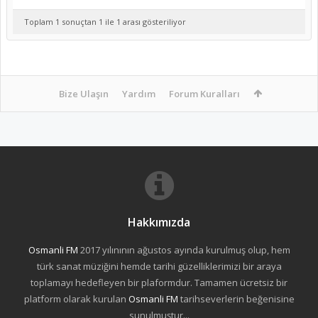
Toplam 1 sonuçtan 1 ile 1 arası gösteriliyor
Bize Ulaşın
Yardım
Forum Kuralları
Hakkımızda
Osmanli FM
2017 yılınının ağustos ayında kurulmuş olup, hem
türk sanat müziğini hemde tarihi güzelliklerimizi bir araya
toplamayı hedefleyen bir plaformdur. Tamamen ücretsiz bir
platform olarak kurulan
Osmanli FM
tarihseverlerin beğenisine
sunulmuştur...