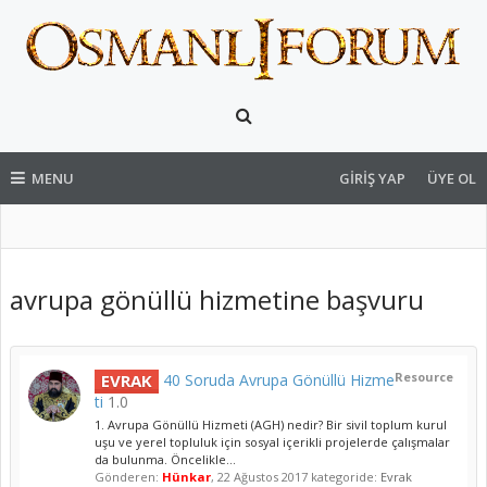
MENU
GIRIŞ YAP
ÜYE OL
avrupa gönüllü hizmetine başvuru
Resource
EVRAK
40 Soruda Avrupa Gönüllü Hizme
ti
1.0
1. Avrupa Gönüllü Hizmeti (AGH) nedir? Bir sivil toplum kurul
uşu ve yerel topluluk için sosyal içerikli projelerde çalışmalar
da bulunma. Öncelikle...
Gönderen:
Hünkar
,
22 Ağustos 2017
kategoride:
Evrak