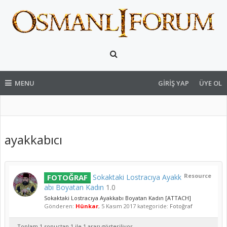
MENU
GIRIŞ YAP
ÜYE OL
ayakkabıcı
Resource
FOTOĞRAF
Sokaktaki Lostracıya Ayakk
abı Boyatan Kadın
1.0
Sokaktaki Lostracıya Ayakkabı Boyatan Kadın [ATTACH]
Gönderen:
Hünkar
,
5 Kasım 2017
kategoride:
Fotoğraf
Toplam 1 sonuçtan 1 ile 1 arası gösteriliyor