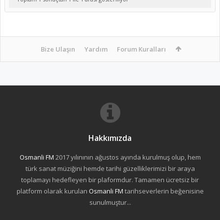
Bize Ulaşın
Yardım
Forum Kuralları
Hakkımızda
Osmanli FM
2017 yılınının ağustos ayında kurulmuş olup, hem
türk sanat müziğini hemde tarihi güzelliklerimizi bir araya
toplamayı hedefleyen bir plaformdur. Tamamen ücretsiz bir
platform olarak kurulan
Osmanli FM
tarihseverlerin beğenisine
sunulmuştur...