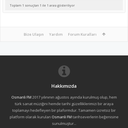
Toplam 1 sonuçtan 1 ile 1 arası gösteriliyor
Bize Ulaşın
Yardım
Forum Kuralları
Hakkımızda
Osmanli FM
2017 yılınının ağustos ayında kurulmuş olup, hem
türk sanat müziğini hemde tarihi güzelliklerimizi bir araya
toplamayı hedefleyen bir plaformdur. Tamamen ücretsiz bir
platform olarak kurulan
Osmanli FM
tarihseverlerin beğenisine
sunulmuştur...