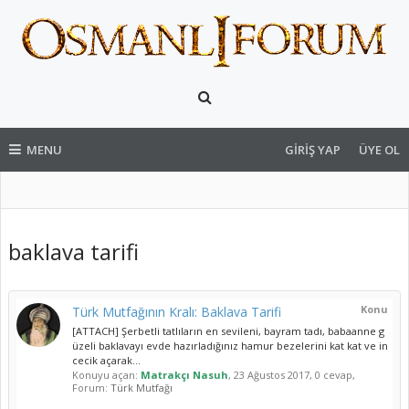
MENU
GIRIŞ YAP
ÜYE OL
baklava tarifi
Konu
Türk Mutfağının Kralı: Baklava Tarifi
[ATTACH] Şerbetli tatlıların en sevileni, bayram tadı, babaanne g
üzeli baklavayı evde hazırladığınız hamur bezelerini kat kat ve in
cecik açarak...
Konuyu açan:
Matrakçı Nasuh
,
23 Ağustos 2017
, 0 cevap,
Forum:
Türk Mutfağı