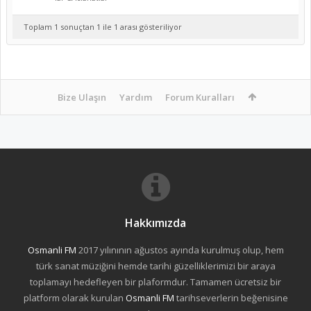
Toplam 1 sonuçtan 1 ile 1 arası gösteriliyor
Bize Ulaşın
Yardım
Forum Kuralları
Hakkımızda
Osmanli FM
2017 yılınının ağustos ayında kurulmuş olup, hem
türk sanat müziğini hemde tarihi güzelliklerimizi bir araya
toplamayı hedefleyen bir plaformdur. Tamamen ücretsiz bir
platform olarak kurulan
Osmanli FM
tarihseverlerin beğenisine