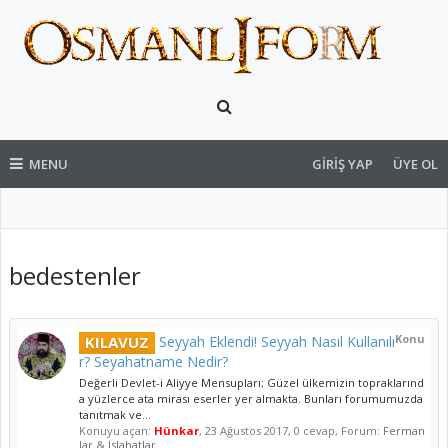
MENU
GIRIŞ YAP
ÜYE OL
bedestenler
Konu
KILAVUZ
Seyyah Eklendi! Seyyah Nasıl Kullanılı
r? Seyahatname Nedir?
Değerli Devlet-i Aliyye Mensupları; Güzel ülkemizin topraklarınd
a yüzlerce ata mirası eserler yer almakta. Bunları forumumuzda
tanıtmak ve...
Konuyu açan:
Hünkar
,
23 Ağustos 2017
, 0 cevap, Forum:
Ferman
lar & Islahatlar