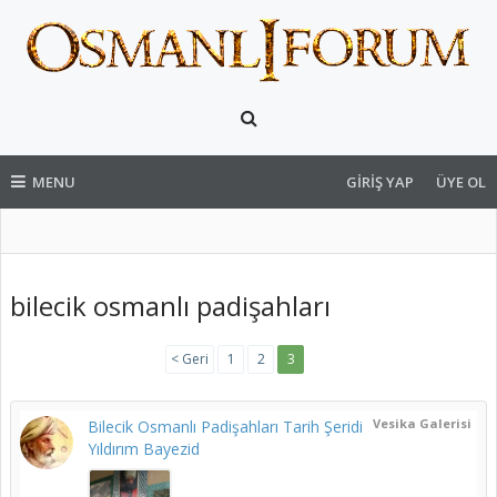
MENU
GIRIŞ YAP
ÜYE OL
bilecik osmanlı padişahları
< Geri
1
2
3
Vesika Galerisi
Bilecik Osmanlı Padişahları Tarih Şeridi
Yıldırım Bayezid