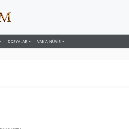
DOSYALAR
VAK'A-NÜVIS
goride:
Anıtlar