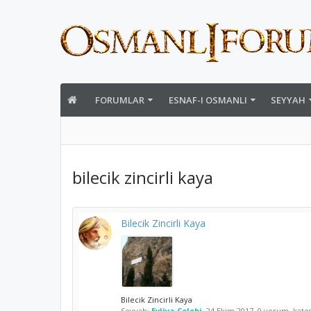
FORUMLAR
ESNAF-I OSMANLI
SEYYAH
bilecik zincirli kaya
Bilecik Zincirli Kaya
Bilecik Zincirli Kaya
Seyyah:
Evliya Çelebi
,
24 Ekim 2017
, 0 yorum, kate