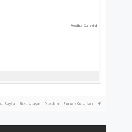
Vesika Galerisi
na Sayfa
Bize Ulaşın
Yardım
Forum Kuralları