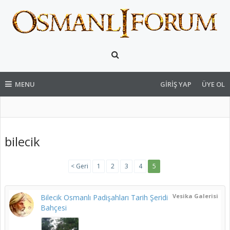
MENU
GIRIŞ YAP
ÜYE OL
bilecik
< Geri
1
2
3
4
5
Vesika Galerisi
Bilecik Osmanlı Padişahları Tarih Şeridi
Bahçesi