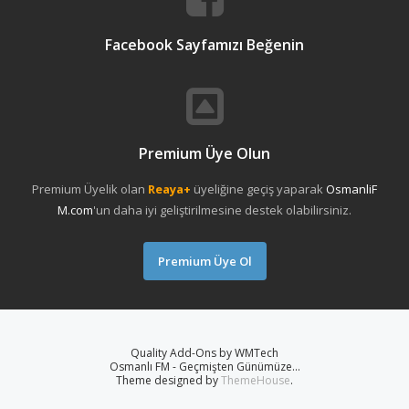
Facebook Sayfamızı Beğenin
Premium Üye Olun
Premium Üyelik olan
Reaya+
üyeliğine geçiş yaparak
OsmanliF
M.com
'un daha iyi geliştirilmesine destek olabilirsiniz.
Premium Üye Ol
Quality Add-Ons by WMTech
Osmanlı FM - Geçmişten Günümüze...
Theme designed by
ThemeHouse
.