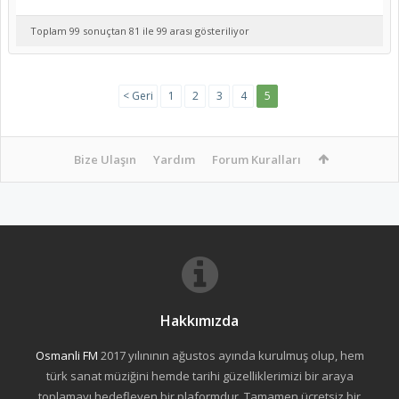
Toplam 99 sonuçtan 81 ile 99 arası gösteriliyor
< Geri
1
2
3
4
5
Bize Ulaşın
Yardım
Forum Kuralları
Hakkımızda
Osmanli FM
2017 yılınının ağustos ayında kurulmuş olup, hem
türk sanat müziğini hemde tarihi güzelliklerimizi bir araya
toplamayı hedefleyen bir plaformdur. Tamamen ücretsiz bir