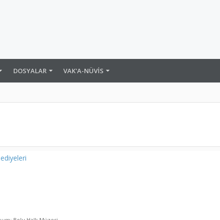
DOSYALAR
VAK'A-NÜVIS
diyeleri
lbum:
Bolu Halk Müzesi