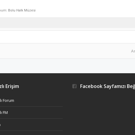
lbum:
Bolu Halk Müzesi
A
lı Erişim
Facebook Sayfamızı Be
ı Forum
ı FM
h