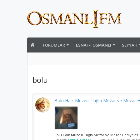
FORUMLAR
ESNAF-I OSMANLI
SEYYAH
bolu
Bolu Halk Müzesi Tuğla Mezar ve Mezar He
Bolu Halk Müzesi Tuğla Mezar ve Mezar Hediyeleri
Seyyah:
Evliya Çelebi
,
20 Ekim 2017
, 0 yorum, in a