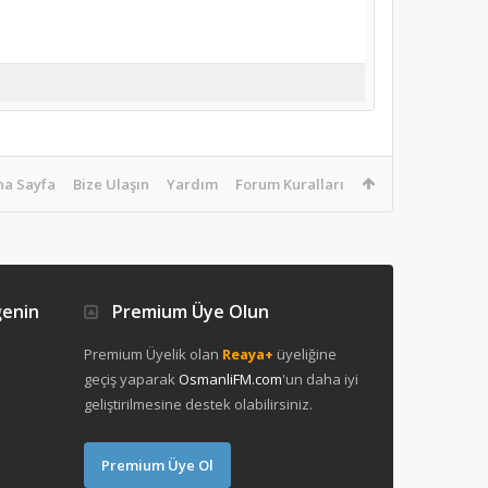
na Sayfa
Bize Ulaşın
Yardım
Forum Kuralları
ğenin
Premium Üye Olun
Premium Üyelik olan
Reaya+
üyeliğine
geçiş yaparak
OsmanliFM.com
'un daha iyi
geliştirilmesine destek olabilirsiniz.
Premium Üye Ol