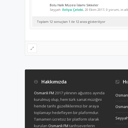
Bolu Halk Müzesi İslami Sikkeler
Seyyah:
Evliya Çelebi
,
20 Ekim 2017
, 0 yorum, in a
Toplam 12 sonuçtan 1 ile 12 arası gösteriliyor
Hakkımızda
Hız
Osmanli FM
2017 yılınının ağustos ayında
Osmanl
kurulmuş olup, hem türk sanat müziğini
hemde tarihi güzelliklerimizi bir araya
Osmanl
toplamayı hedefleyen bir plaformdur.
Seyya
Tamamen ücretsiz bir platform olarak
kurulan
Osmanli FM
tarihseverlerin