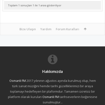
Toplam 1 sonuçtan 1 ile 1 arası gösteriliyor
Bize Ulaşın
Yardım
Forum Kuralları
Hakkımızda
Osmanli FM
2017 yılınının ağustos ayında kurulmuş olup, hem
türk sanat müziğini hemde tarihi güzelliklerimizi bir araya
toplamayı hedefleyen bir plaformdur. Tamamen ücretsiz bir
platform olarak kurulan
Osmanli FM
tarihseverlerin beğenisine
sunulmuştur...