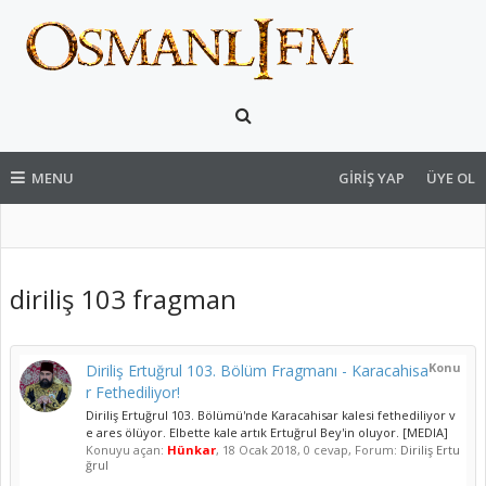
MENU
GIRIŞ YAP
ÜYE OL
diriliş 103 fragman
Konu
Diriliş Ertuğrul 103. Bölüm Fragmanı - Karacahisa
r Fethediliyor!
Diriliş Ertuğrul 103. Bölümü'nde Karacahisar kalesi fethediliyor v
e ares ölüyor. Elbette kale artık Ertuğrul Bey'in oluyor. [MEDIA]
Konuyu açan:
Hünkar
,
18 Ocak 2018
, 0 cevap, Forum:
Diriliş Ertu
ğrul