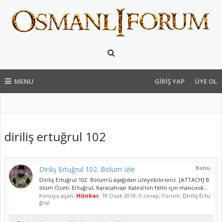
MENU
GIRIŞ YAP
ÜYE OL
diriliş ertuğrul 102
Konu
Diriliş Ertuğrul 102. Bölüm Izle
Diriliş Ertuğrul 102. Bölüm'ü aşağıdan izleyebilirsiniz. [ATTACH] B
ölüm Özeti: Ertuğrul, Karacahisar Kalesi’nin fethi için mancınık...
Konuyu açan:
Hünkar
,
18 Ocak 2018
, 0 cevap, Forum:
Diriliş Ertu
ğrul