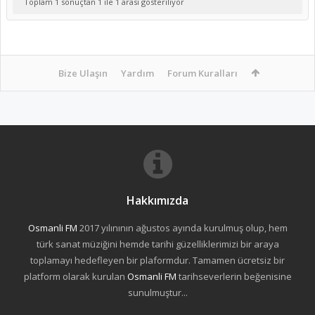
Toplam 1 sonuçtan 1 ile 1 arası gösteriliyor
Bize Ulaşın
Yardım
Forum Kuralları
Hakkımızda
Osmanli FM
2017 yılınının ağustos ayında kurulmuş olup, hem
türk sanat müziğini hemde tarihi güzelliklerimizi bir araya
toplamayı hedefleyen bir plaformdur. Tamamen ücretsiz bir
platform olarak kurulan
Osmanli FM
tarihseverlerin beğenisine
sunulmuştur...