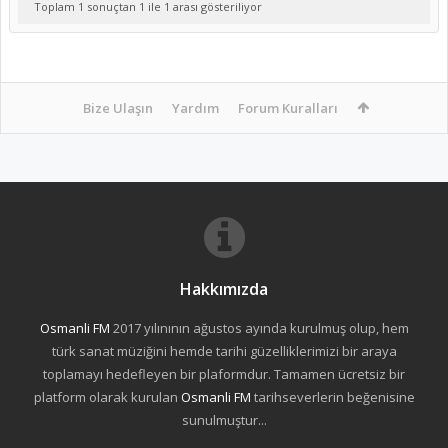
Toplam 1 sonuçtan 1 ile 1 arası gösteriliyor
Bize Ulaşın
Yardım
Forum Kuralları
Hakkımızda
Osmanli FM
2017 yılınının ağustos ayında kurulmuş olup, hem
türk sanat müziğini hemde tarihi güzelliklerimizi bir araya
toplamayı hedefleyen bir plaformdur. Tamamen ücretsiz bir
platform olarak kurulan
Osmanli FM
tarihseverlerin beğenisine
sunulmuştur...