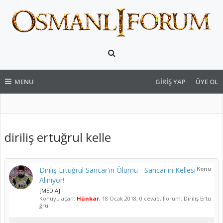
MENU
GIRIŞ YAP
ÜYE OL
diriliş ertuğrul kelle
Konu
Diriliş Ertuğrul Sancar'ın Ölümü - Sancar'ın Kellesi
Alınıyor!
[MEDIA]
Konuyu açan:
Hünkar
,
18 Ocak 2018
, 0 cevap, Forum:
Diriliş Ertu
ğrul