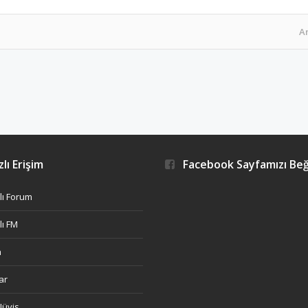
A
lı Erişim
Facebook Sayfamızı Be
ı Forum
ı FM
h
ar
Nüvis