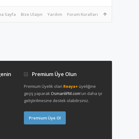
na Sayfa
Bize Ulaşın
Yardım
Forum Kuralları
ğenin
Premium Üye Olun
Premium Üyelik olan
Reaya+
üyeliğine
geçiş yaparak
OsmanliFM.com
'un daha iyi
geliştirilmesine destek olabilirsiniz.
Premium Üye Ol