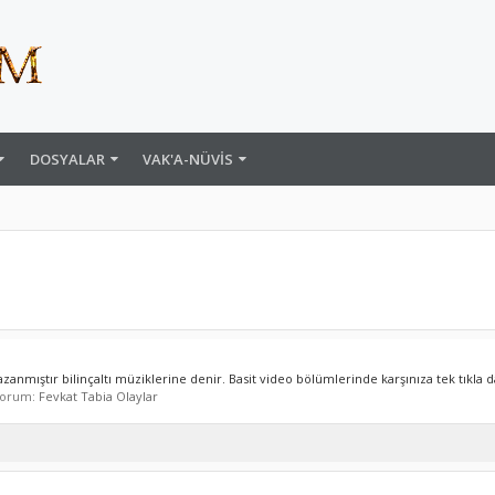
DOSYALAR
VAK'A-NÜVIS
zanmıştır bilinçaltı müziklerine denir. Basit video bölümlerinde karşınıza tek tıkla da
 Forum:
Fevkat Tabia Olaylar