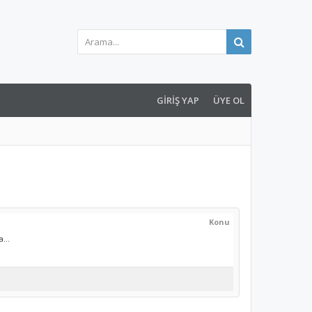
GIRIŞ YAP
ÜYE OL
Konu
...