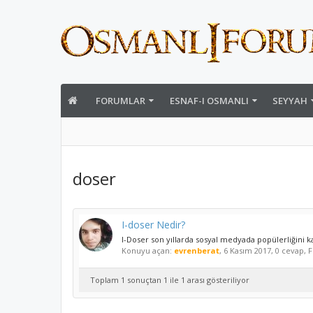
FORUMLAR
ESNAF-I OSMANLI
SEYYAH
doser
I-doser Nedir?
I-Doser son yıllarda sosyal medyada popülerliğini ka
Konuyu açan:
evrenberat
,
6 Kasım 2017
, 0 cevap,
Toplam 1 sonuçtan 1 ile 1 arası gösteriliyor