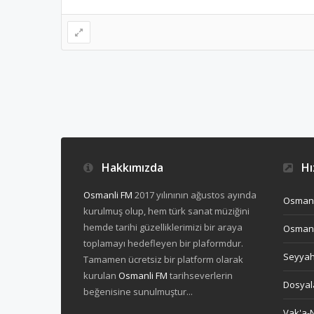
Hakkımızda
Hız
Osmanli FM
2017 yılınının ağustos ayında
Osmanl
kurulmuş olup, hem türk sanat müziğini
hemde tarihi güzelliklerimizi bir araya
Osmanl
toplamayı hedefleyen bir plaformdur.
Seyya
Tamamen ücretsiz bir platform olarak
kurulan
Osmanli FM
tarihseverlerin
Dosyal
beğenisine sunulmuştur...
Vak'a-