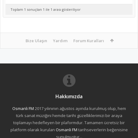
Toplam 1 sonuçtan 1 ile 1 arası gösteriliyor
Bize Ulaşın
Yardım
Forum Kuralları
Hakkımızda
Osmanli FM
2017 yılınının ağustos ayında kurulmuş olup, hem
türk sanat müziğini hemde tarihi güzelliklerimizi bir araya
toplamayı hedefleyen bir plaformdur. Tamamen ücretsiz bir
platform olarak kurulan
Osmanli FM
tarihseverlerin beğenisine
sunulmuştur...