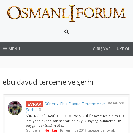
MENU
GIRIŞ YAP
ÜYE OL
ebu davud terceme ve şerhi
Resource
EVRAK
Sünen-i Ebu Davud Terceme ve
Şerh
1.0
SÜNEN-İ EBÛ DÂVÛD TERCEME ve ŞERHİ Önsöz Yüce dinimiz İs
lâmiyetin Kur'ân'dan sonraki en büyük kaynağı Sünnettir. Hz.
peygamber (s.a.) in söz,...
Gönderen:
Hünkar
,
16 Temmuz 2019
kategoride:
Evrak