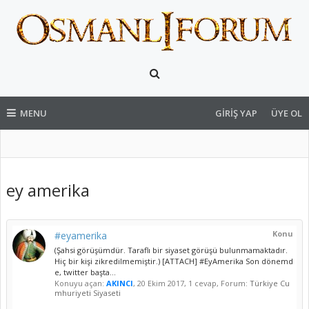
MENU
GIRIŞ YAP
ÜYE OL
ey amerika
Konu
#eyamerika
(Şahsi görüşümdür. Taraflı bir siyaset görüşü bulunmamaktadır.
Hiç bir kişi zikredilmemiştir.) [ATTACH] #EyAmerika Son dönemd
e, twitter başta...
Konuyu açan:
AKINCI
,
20 Ekim 2017
, 1 cevap, Forum:
Türkiye Cu
mhuriyeti Siyaseti