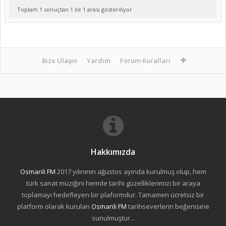
Toplam 1 sonuçtan 1 ile 1 arası gösteriliyor
Bize Ulaşın
Yardım
Forum Kuralları
Hakkımızda
Osmanli FM
2017 yılınının ağustos ayında kurulmuş olup, hem
türk sanat müziğini hemde tarihi güzelliklerimizi bir araya
toplamayı hedefleyen bir plaformdur. Tamamen ücretsiz bir
platform olarak kurulan
Osmanli FM
tarihseverlerin beğenisine
sunulmuştur...