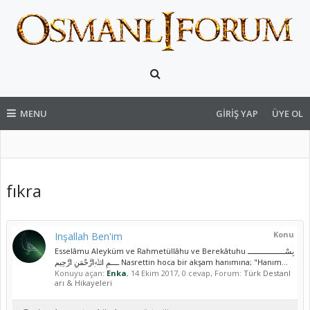
MENU
GIRIŞ YAP
ÜYE OL
fıkra
Konu
Inşallah Ben'im
Esselâmu Aleyküm ve Rahmetüllâhu ve Berekâtuhu بِسْــــــــــــــــــ
ــــمِ اﷲِارَّحْمَنِ ارَّحِيم Nasrettin hoca bir akşam hanımına; "Hanım...
Konuyu açan:
Enka
,
14 Ekim 2017
, 0 cevap, Forum:
Türk Destanl
arı & Hikayeleri