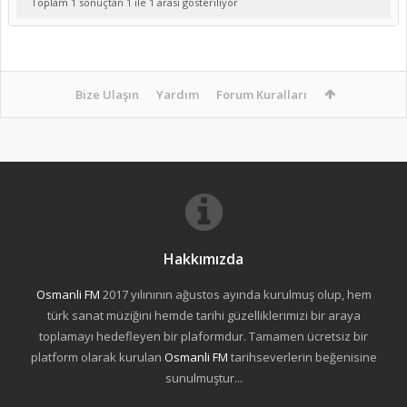
Toplam 1 sonuçtan 1 ile 1 arası gösteriliyor
Bize Ulaşın
Yardım
Forum Kuralları
Hakkımızda
Osmanli FM
2017 yılınının ağustos ayında kurulmuş olup, hem
türk sanat müziğini hemde tarihi güzelliklerimizi bir araya
toplamayı hedefleyen bir plaformdur. Tamamen ücretsiz bir
platform olarak kurulan
Osmanli FM
tarihseverlerin beğenisine
sunulmuştur...