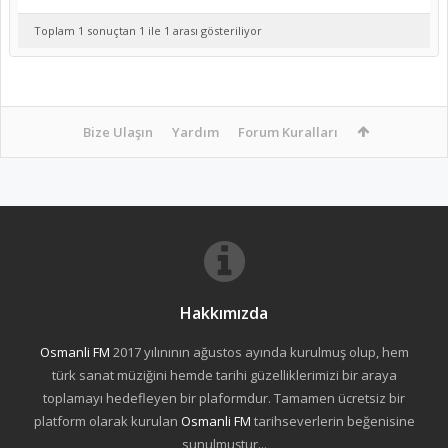
Toplam 1 sonuçtan 1 ile 1 arası gösteriliyor
Bize Ulaşın
Yardım
Forum Kuralları
Hakkımızda
Osmanli FM
2017 yılınının ağustos ayında kurulmuş olup, hem
türk sanat müziğini hemde tarihi güzelliklerimizi bir araya
toplamayı hedefleyen bir plaformdur. Tamamen ücretsiz bir
platform olarak kurulan
Osmanli FM
tarihseverlerin beğenisine
sunulmuştur...