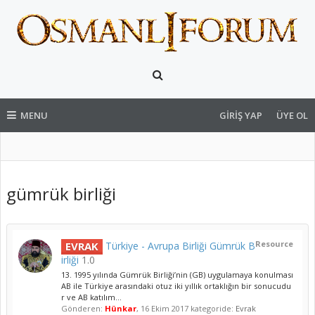
MENU
GIRIŞ YAP
ÜYE OL
gümrük birliği
Resource
EVRAK
Türkiye - Avrupa Birliği Gümrük B
irliği
1.0
13. 1995 yılında Gümrük Birliği’nin (GB) uygulamaya konulması
AB ile Türkiye arasındaki otuz iki yıllık ortaklığın bir sonucudu
r ve AB katılım...
Gönderen:
Hünkar
,
16 Ekim 2017
kategoride:
Evrak