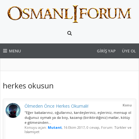
MENU
GIRIŞ YAP
ÜYE OL
herkes okusun
Konu
Ölmeden Önce Herkes Okumalı!
"Eğer babalarınız, oğullarınız, kardeşleriniz, eşleriniz, mensup ol
duğunuz oymak ya da boy, kazanıp (biriktirdiğiniz) mallar, kötüy
e gitmesinden...
Konuyu açan:
Mutant
,
16 Ekim 2017
, 0 cevap, Forum:
Türkler ve
İslamiyet