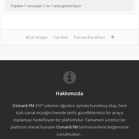
Toplam 1 sonuçtan 1 ile 1 arası gösteriliyor
Bize Ulaşın
Yardım
Forum Kuralları
Hakkımızda
Osmanli FM
2017 yılınının ağustos ayında kurulmuş olup, hem
türk sanat müziğini hemde tarihi güzelliklerimizi bir araya
toplamayı hedefleyen bir plaformdur. Tamamen ücretsiz bir
platform olarak kurulan
Osmanli FM
tarihseverlerin beğenisine
sunulmuştur...