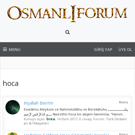
MENU
GIRIŞ YAP
ÜYE OL
hoca
Konu
Inşallah Ben'im
Esselâmu Aleyküm ve Rahmetüllâhu ve Berekâtuhu بِسْــــــــــــــــــ
ــــمِ اﷲِارَّحْمَنِ ارَّحِيم Nasrettin hoca bir akşam hanımına; "Hanım...
Konuyu açan:
Enka
,
14 Ekim 2017
, 0 cevap, Forum:
Türk Destanl
arı & Hikayeleri
Konu