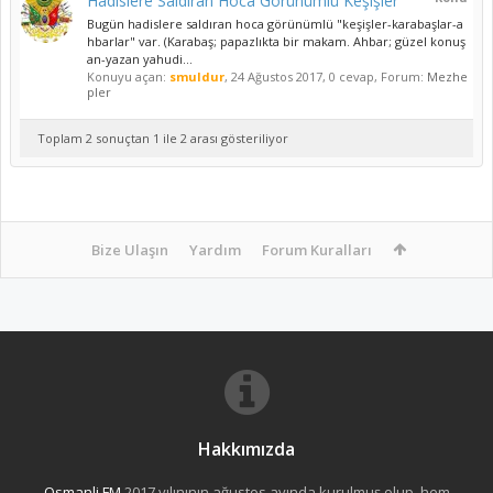
Hadislere Saldıran Hoca Görünümlü Keşişler
Bugün hadislere saldıran hoca görünümlü "keşişler-karabaşlar-a
hbarlar" var. (Karabaş; papazlıkta bir makam. Ahbar; güzel konuş
an-yazan yahudi...
Konuyu açan:
smuldur
,
24 Ağustos 2017
, 0 cevap, Forum:
Mezhe
pler
Toplam 2 sonuçtan 1 ile 2 arası gösteriliyor
Bize Ulaşın
Yardım
Forum Kuralları
Hakkımızda
Osmanli FM
2017 yılınının ağustos ayında kurulmuş olup, hem