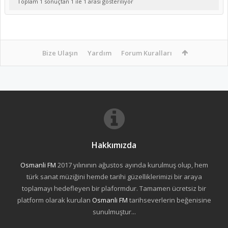
Toplam 1 sonuçtan 1 ile 1 arası gösteriliyor
Bize Ulaşın
Yardım
Forum Kuralları
Hakkımızda
Osmanli FM
2017 yılınının ağustos ayında kurulmuş olup, hem
türk sanat müziğini hemde tarihi güzelliklerimizi bir araya
toplamayı hedefleyen bir plaformdur. Tamamen ücretsiz bir
platform olarak kurulan
Osmanli FM
tarihseverlerin beğenisine
sunulmuştur...