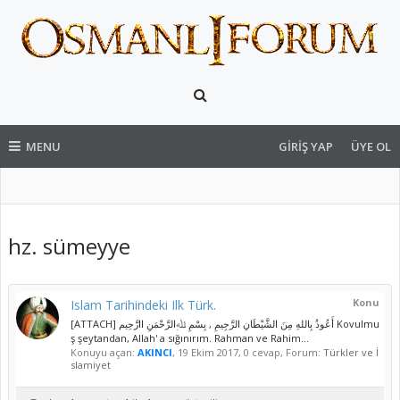
MENU
GIRIŞ YAP
ÜYE OL
hz. sümeyye
Konu
Islam Tarihindeki Ilk Türk.
[ATTACH] أَعُوذُ بِاللهِ مِنَ الشَّيْطَانِ الرَّجِيمِ , بِسْمِ ﷲِالرَّحْمَنِ اارَّحِيم Kovulmu
ş şeytandan, Allah' a sığınırım. Rahman ve Rahim...
Konuyu açan:
AKINCI
,
19 Ekim 2017
, 0 cevap, Forum:
Türkler ve İ
slamiyet