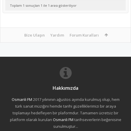
Toplam 1 sonuçtan 1 ile 1 arası gösteriliyor
Bize Ulaşın
Yardım
Forum Kuralları
Hakkımızda
Osmanli FM
2017 yılınının ağustos ayında kurulmuş olup, hem
türk sanat müziğini hemde tarihi güzelliklerimizi bir araya
toplamayı hedefleyen bir plaformdur. Tamamen ücretsiz bir
platform olarak kurulan
Osmanli FM
tarihseverlerin beğenisine
sunulmuştur...