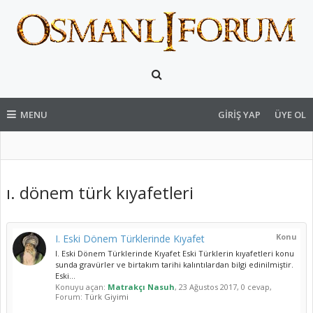
MENU
GIRIŞ YAP
ÜYE OL
ı. dönem türk kıyafetleri
Konu
I. Eski Dönem Türklerinde Kıyafet
I. Eski Dönem Türklerinde Kıyafet Eski Türklerin kıyafetleri konu
sunda gravürler ve birtakım tarihi kalıntılardan bilgi edinilmiştir.
Eski...
Konuyu açan:
Matrakçı Nasuh
,
23 Ağustos 2017
, 0 cevap,
Forum:
Türk Giyimi