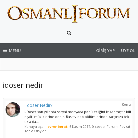
MENU
GIRIŞ YAP
ÜYE OL
idoser nedir
Konu
I-doser Nedir?
I-Doser son yıllarda sosyal medyada popülerliğini kazanmıştır bili
nçaltı müziklerine denir. Basit video bölümlerinde karşınıza tek
tıkla da...
Konuyu açan:
evrenberat
,
6 Kasım 2017
, 0 cevap, Forum:
Fevkat
Tabia Olaylar