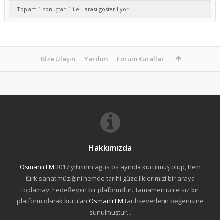
Toplam 1 sonuçtan 1 ile 1 arası gösteriliyor
Bize Ulaşın
Yardım
Forum Kuralları
Hakkımızda
Osmanli FM
2017 yılınının ağustos ayında kurulmuş olup, hem
türk sanat müziğini hemde tarihi güzelliklerimizi bir araya
toplamayı hedefleyen bir plaformdur. Tamamen ücretsiz bir
platform olarak kurulan
Osmanli FM
tarihseverlerin beğenisine
sunulmuştur...