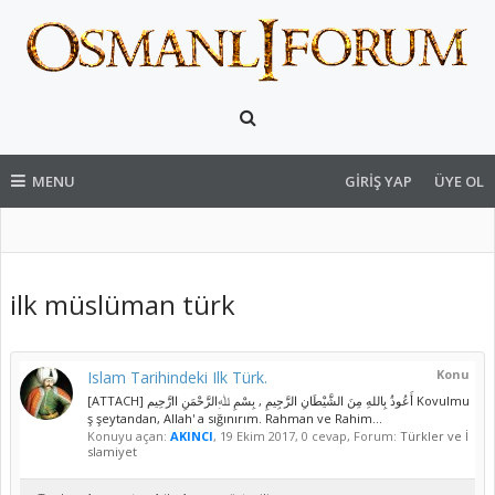
MENU
GIRIŞ YAP
ÜYE OL
ilk müslüman türk
Konu
Islam Tarihindeki Ilk Türk.
[ATTACH] أَعُوذُ بِاللهِ مِنَ الشَّيْطَانِ الرَّجِيمِ , بِسْمِ ﷲِالرَّحْمَنِ اارَّحِيم Kovulmu
ş şeytandan, Allah' a sığınırım. Rahman ve Rahim...
Konuyu açan:
AKINCI
,
19 Ekim 2017
, 0 cevap, Forum:
Türkler ve İ
slamiyet