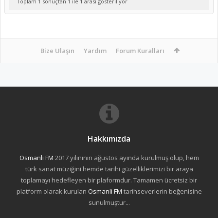
Toplam 1 sonuçtan 1 ile 1 arası gösteriliyor
Bize Ulaşın
Yardım
Forum Kuralları
Hakkımızda
Osmanli FM
2017 yılınının ağustos ayında kurulmuş olup, hem
türk sanat müziğini hemde tarihi güzelliklerimizi bir araya
toplamayı hedefleyen bir plaformdur. Tamamen ücretsiz bir
platform olarak kurulan
Osmanli FM
tarihseverlerin beğenisine
sunulmuştur...