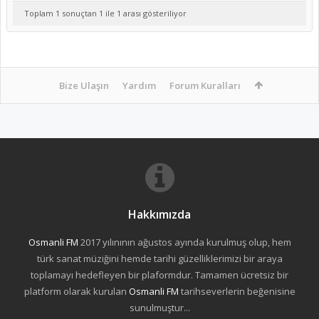
Toplam 1 sonuçtan 1 ile 1 arası gösteriliyor
Bize Ulaşın
Yardım
Forum Kuralları
Hakkımızda
Osmanli FM
2017 yılınının ağustos ayında kurulmuş olup, hem
türk sanat müziğini hemde tarihi güzelliklerimizi bir araya
toplamayı hedefleyen bir plaformdur. Tamamen ücretsiz bir
platform olarak kurulan
Osmanli FM
tarihseverlerin beğenisine
sunulmuştur...