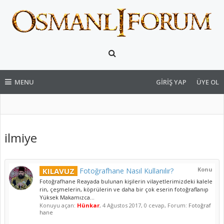
MENU
GIRIŞ YAP
ÜYE OL
ilmiye
Konu
KILAVUZ
Fotoğrafhane Nasıl Kullanılır?
Fotoğrafhane Reayada bulunan kişilerin vilayetlerimizdeki kalele
rin, çeşmelerin, köprülerin ve daha bir çok eserin fotoğraflanıp
Yüksek Makamızca...
Konuyu açan:
Hünkar
,
4 Ağustos 2017
, 0 cevap, Forum:
Fotoğraf
hane