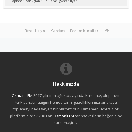
Toplam 1 sonuçtan 1 ile 1 arası gösteriliyor
Bize Ulaşın
Yardım
Forum Kuralları
Hakkımızda
Osmanli FM
2017 yılınının ağustos ayında kurulmuş olup, hem
türk sanat müziğini hemde tarihi güzelliklerimizi bir araya
toplamayı hedefleyen bir plaformdur. Tamamen ücretsiz bir
platform olarak kurulan
Osmanli FM
tarihseverlerin beğenisine
sunulmuştur...