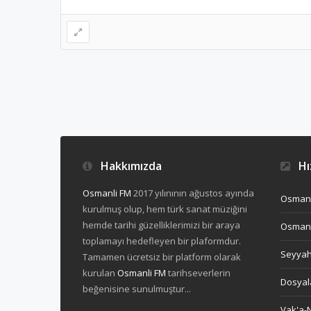
Hakkımızda
Hız
Osmanli FM
2017 yılınının ağustos ayında
Osmanl
kurulmuş olup, hem türk sanat müziğini
hemde tarihi güzelliklerimizi bir araya
Osmanl
toplamayı hedefleyen bir plaformdur.
Seyya
Tamamen ücretsiz bir platform olarak
kurulan
Osmanli FM
tarihseverlerin
Dosyal
beğenisine sunulmuştur...
Vak'a-