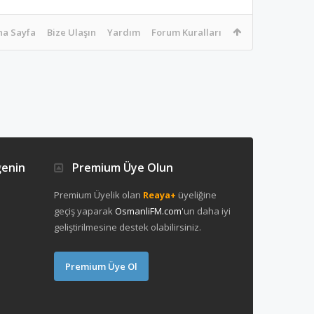
na Sayfa
Bize Ulaşın
Yardım
Forum Kuralları
ğenin
Premium Üye Olun
Premium Üyelik olan
Reaya+
üyeliğine
geçiş yaparak
OsmanliFM.com
'un daha iyi
geliştirilmesine destek olabilirsiniz.
Premium Üye Ol