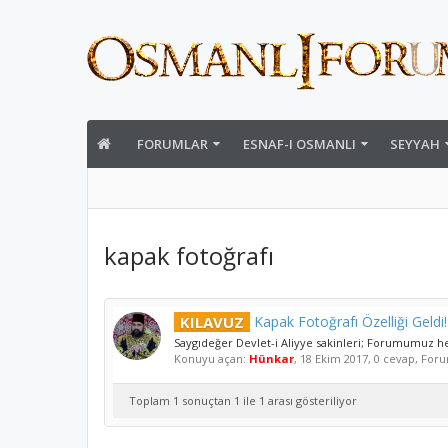
FORUMLAR
ESNAF-I OSMANLI
SEYYAH
kapak fotoğrafı
KILAVUZ
Kapak Fotoğrafı Özelliği Geldi!
Saygıdeğer Devlet-i Aliyye sakinleri; Forumumuz he
Konuyu açan:
Hünkar
,
18 Ekim 2017
, 0 cevap, For
Toplam 1 sonuçtan 1 ile 1 arası gösteriliyor