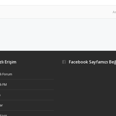
A
lı Erişim
Facebook Sayfamızı Be
ı Forum
ı FM
h
ar
Nüvis