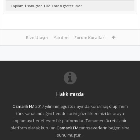
Toplam 1 sonuçtan 1 ile 1 arası gösteriliyor
Bize Ulaşın
Yardım
Forum Kuralları
Hakkımızda
Osmanli FM
2017 yılınının ağustos ayında kurulmuş olup, hem
türk sanat müziğini hemde tarihi güzelliklerimizi bir araya
toplamayı hedefleyen bir plaformdur. Tamamen ücretsiz bir
platform olarak kurulan
Osmanli FM
tarihseverlerin beğenisine
sunulmuştur...