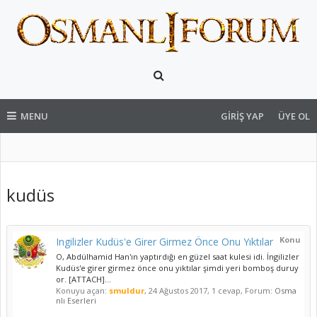
MENU
GIRIŞ YAP
ÜYE OL
kudüs
Konu
Ingilizler Kudüs'e Girer Girmez Önce Onu Yıktılar
O, Abdülhamid Han'ın yaptırdığı en güzel saat kulesi idi. İngilizler
Kudüs'e girer girmez önce onu yıktılar şimdi yeri bomboş duruy
or. [ATTACH]...
Konuyu açan:
smuldur
,
24 Ağustos 2017
, 1 cevap, Forum:
Osma
nlı Eserleri