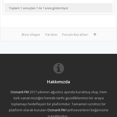
Toplam 1 sonuçtan 1 ile 1 arası gösteriliyor
Bize Ulaşın
Yardım
Forum Kuralları
Hakkımızda
Osmanli FM
2017 yılınının ağustos ayında kurulmuş olup, hem
türk sanat müziğini hemde tarihi güzelliklerimizi bir araya
toplamayı hedefleyen bir plaformdur. Tamamen ücretsiz bir
platform olarak kurulan
Osmanli FM
tarihseverlerin beğenisine
sunulmuştur...