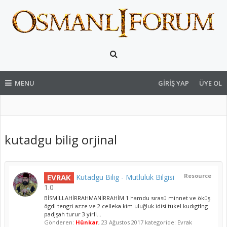
MENU
GIRIŞ YAP
ÜYE OL
kutadgu bilig orjinal
Resource
EVRAK
Kutadgu Bilig - Mutluluk Bilgisi
1.0
BİSMİLLAHİRRAHMANİRRAHİM 1 hamdu sırasü minnet ve öküş
ögdi tengri azze ve 2 celleka kim uluğluk idisi tükel kudıgtlng
padjşah turur 3 yirli...
Gönderen:
Hünkar
,
23 Ağustos 2017
kategoride:
Evrak