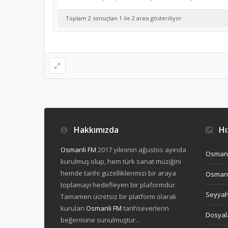
Toplam 2 sonuçtan 1 ile 2 arası gösteriliyor
Hakkımızda
Hız
Osmanli FM
2017 yılınının ağustos ayında
Osmanl
kurulmuş olup, hem türk sanat müziğini
hemde tarihi güzelliklerimizi bir araya
Osmanl
toplamayı hedefleyen bir plaformdur.
Seyya
Tamamen ücretsiz bir platform olarak
kurulan
Osmanli FM
tarihseverlerin
Dosyal
beğenisine sunulmuştur...