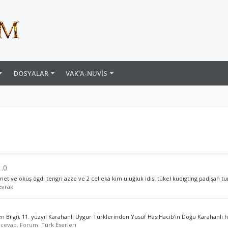
DOSYALAR
VAK'A-NÜVIS
1.0
 öküş ögdi tengri azze ve 2 celleka kim uluğluk idisi tükel kudıgtlng padjşah turur
Evrak
 Bilgi), 11. yüzyıl Karahanlı Uygur Türklerinden Yusuf Has Hacib’in Doğu Karahanlı 
0 cevap, Forum:
Türk Eserleri