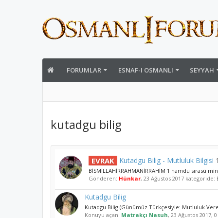
FORUMLAR
ESNAF-I OSMANLI
SEYYAH
kutadgu bilig
EVRAK
Kutadgu Bilig - Mutluluk Bilgisi
BİSMİLLAHİRRAHMANİRRAHİM 1 hamdu sırasü minnet ve
Gönderen:
Hünkar
,
23 Ağustos 2017
kategoride:
Kutadgu Bilig
Kutadgu Bilig (Günümüz Türkçesiyle: Mutluluk Veren
Konuyu açan:
Matrakçı Nasuh
,
23 Ağustos 2017
, 