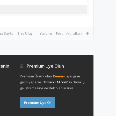
na Sayfa
Bize Ulaşın
Yardım
Forum Kuralları
ğenin
Premium Üye Olun
Premium Üyelik olan
Reaya+
üyeliğine
geçiş yaparak
OsmanliFM.com
'un daha iyi
geliştirilmesine destek olabilirsiniz.
Premium Üye Ol