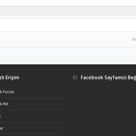
A
lı Erişim
Facebook Sayfamızı Be
ı Forum
ı FM
h
ar