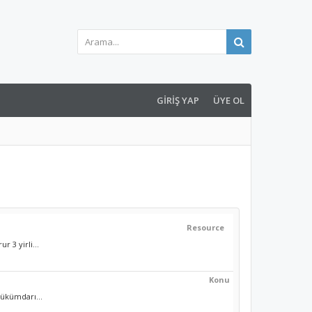
GIRIŞ YAP
ÜYE OL
Resource
 3 yirli...
Konu
hükümdarı...