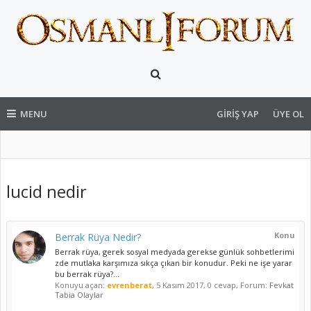
MENU
GIRIŞ YAP
ÜYE OL
lucid nedir
Konu
Berrak Rüya Nedir?
Berrak rüya, gerek sosyal medyada gerekse günlük sohbetlerimi
zde mutlaka karşımıza sıkça çıkan bir konudur. Peki ne işe yarar
bu berrak rüya?...
Konuyu açan:
evrenberat
,
5 Kasım 2017
, 0 cevap, Forum:
Fevkat
Tabia Olaylar