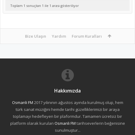
Toplam 1 sonuçtan 1 ile 1 arası gösteriliyor
Bize Ulaşın
Yardım
Forum Kuralları
Hakkımızda
Osmanli FM
2017 yılınının ağustos ayında kurulmuş olup, hem
türk sanat müziğini hemde tarihi güzelliklerimizi bir araya
toplamayı hedefleyen bir plaformdur. Tamamen ücretsiz bir
platform olarak kurulan
Osmanli FM
tarihseverlerin beğenisine
sunulmuştur...