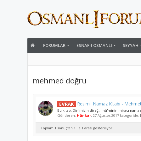
FORUMLAR
ESNAF-I OSMANLI
SEYYAH
mehmed doğru
EVRAK
Resimli Namaz Kitabı - Mehme
Bu kitap, Dinimizin direği, mü'minin miracı namaz
Gönderen:
Hünkar
,
27 Ağustos 2017
kategoride:
Toplam 1 sonuçtan 1 ile 1 arası gösteriliyor