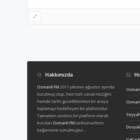
Hakkımızda
Hız
Osmanli FM
2017 yılınının ağustos ayında
Osmanl
kurulmuş olup, hem türk sanat müziğini
hemde tarihi güzelliklerimizi bir araya
Osmanl
toplamayı hedefleyen bir plaformdur.
Seyya
Tamamen ücretsiz bir platform olarak
kurulan
Osmanli FM
tarihseverlerin
Dosyal
beğenisine sunulmuştur...
Vak'a-