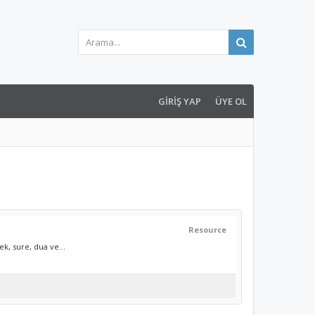
GIRIŞ YAP
ÜYE OL
Resource
k, sure, dua ve...