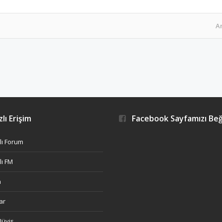
A
lı Erişim
Facebook Sayfamızı Be
ı Forum
ı FM
h
ar
Nüvis