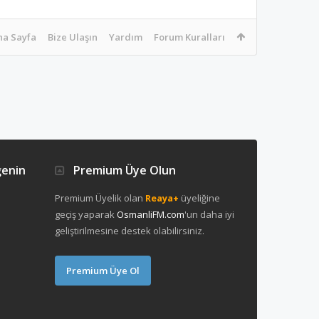
na Sayfa
Bize Ulaşın
Yardım
Forum Kuralları
ğenin
Premium Üye Olun
Premium Üyelik olan
Reaya+
üyeliğine
geçiş yaparak
OsmanliFM.com
'un daha iyi
geliştirilmesine destek olabilirsiniz.
Premium Üye Ol