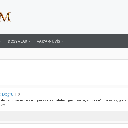
DOSYALAR
VAK'A-NÜVIS
t Doğru
1.0
 ibadetini ve namaz için gerekli olan abdest, gusül ve teyemmüm'ü okuyarak, görere
Evrak