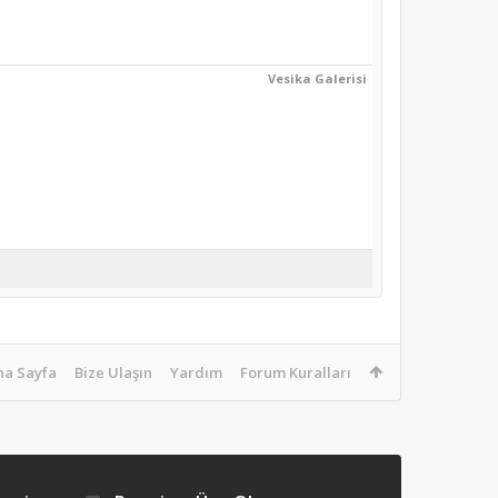
Vesika Galerisi
na Sayfa
Bize Ulaşın
Yardım
Forum Kuralları