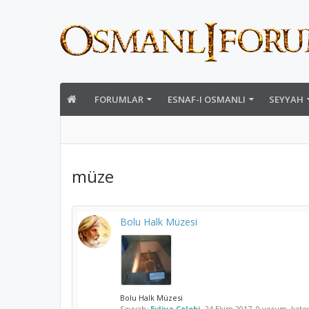
FORUMLAR
ESNAF-I OSMANLI
SEYYAH
müze
Bolu Halk Müzesi
Bolu Halk Müzesi
Seyyah:
Evliya Çelebi
,
24 Ekim 2017
, 0 yorum, kate