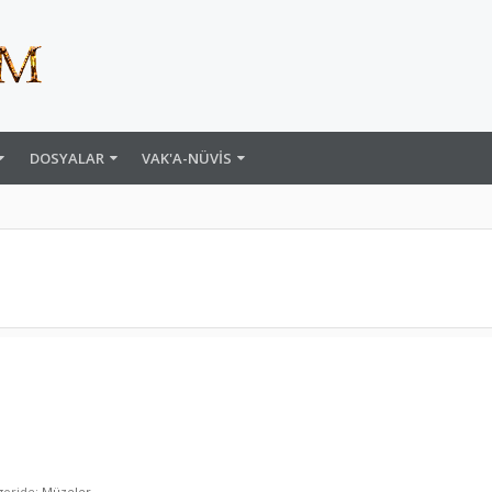
DOSYALAR
VAK'A-NÜVIS
goride:
Müzeler