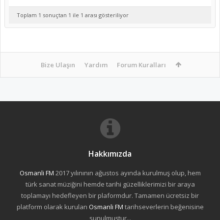
Toplam 1 sonuçtan 1 ile 1 arası gösteriliyor
Bize Ulaşın
Yardım
Forum Kuralları
Hakkımızda
Osmanli FM
2017 yılınının ağustos ayında kurulmuş olup, hem
türk sanat müziğini hemde tarihi güzelliklerimizi bir araya
toplamayı hedefleyen bir plaformdur. Tamamen ücretsiz bir
platform olarak kurulan
Osmanli FM
tarihseverlerin beğenisine
sunulmuştur...