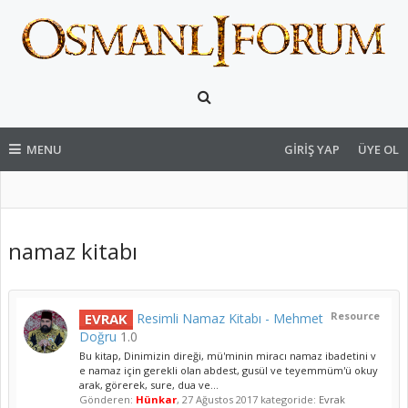
MENU
GIRIŞ YAP
ÜYE OL
namaz kitabı
Resource
EVRAK
Resimli Namaz Kitabı - Mehmet
Doğru
1.0
Bu kitap, Dinimizin direği, mü'minin miracı namaz ibadetini v
e namaz için gerekli olan abdest, gusül ve teyemmüm'ü okuy
arak, görerek, sure, dua ve...
Gönderen:
Hünkar
,
27 Ağustos 2017
kategoride:
Evrak