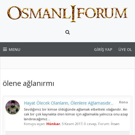
MENU
GIRIŞ YAP
ÜYE OL
ölene ağlanırmı
Konu
Hayat Ölecek Olanların, Ölenlere Ağlamasıdır...
Sevdiğimiz bir kimse öldüğünde ağlamak elbetteki olağandır. An
cak bir çok kaynakta ölen kimse için ağlamakla yalnızca onu azap
landıracağımız...
Konuyu açan:
Hünkar
,
5 Kasım 2017
, 0 cevap, Forum:
İnsan