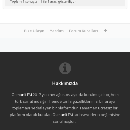
Toplam 1 sonuçtan 1 ile 1 arası gösteriliyor
Bize Ulaşın
Yardım
Forum Kuralları
Hakkımızda
Osmanli FM
2017 yılınının ağustos ayında kurulmuş olup, hem
türk sanat müziğini hemde tarihi güzelliklerimizi bir araya
toplamayı hedefleyen bir plaformdur. Tamamen ücretsiz bir
platform olarak kurulan
Osmanli FM
tarihseverlerin beğenisine
sunulmuştur...