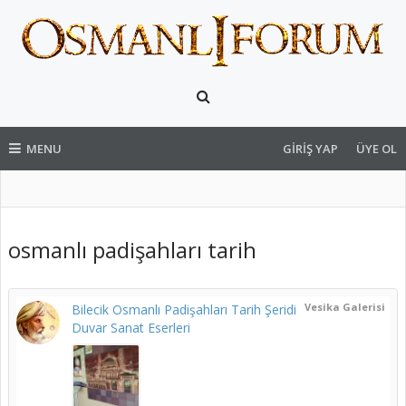
MENU
GIRIŞ YAP
ÜYE OL
osmanlı padişahları tarih
Vesika Galerisi
Bilecik Osmanlı Padişahları Tarih Şeridi
Duvar Sanat Eserleri