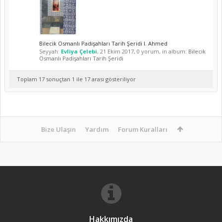
Bilecik Osmanlı Padişahları Tarih Şeridi I. Ahmed
Seyyah:
Evliya Çelebi
,
21 Ekim 2017
, 0 yorum, in album:
Bilecik
Osmanlı Padişahları Tarih Şeridi
Toplam 17 sonuçtan 1 ile 17 arası gösteriliyor
Bize Ulaşın
Yardım
Forum Kuralları
Hakkımızda