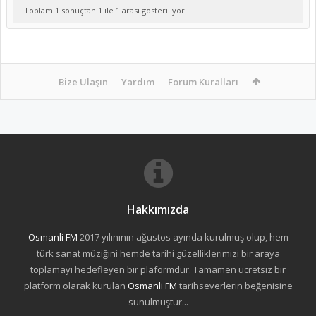
Toplam 1 sonuçtan 1 ile 1 arası gösteriliyor
Bize Ulaşın
Yardım
Forum Kuralları
Hakkımızda
Osmanli FM
2017 yılınının ağustos ayında kurulmuş olup, hem
türk sanat müziğini hemde tarihi güzelliklerimizi bir araya
toplamayı hedefleyen bir plaformdur. Tamamen ücretsiz bir
platform olarak kurulan
Osmanli FM
tarihseverlerin beğenisine
sunulmuştur...