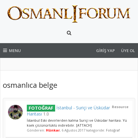
MENU
GIRIŞ YAP
ÜYE OL
osmanlıca belge
Resource
FOTOĞRAF
İstanbul - Suriçi ve Üsküdar
Haritası
1.0
İstanbul Eski devirlerden kalma Suriçi ve Üsküdar haritası. Yü
ksek çözünürlüklü indirebilir. [ATTACH]
Gönderen:
Hünkar
,
6 Ağustos 2017
kategoride:
Fotoğraf