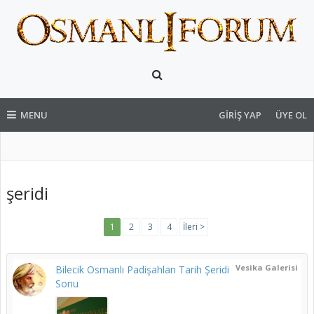
MENU
GIRIŞ YAP
ÜYE OL
şeridi
1
2
3
4
İleri >
Vesika Galerisi
Bilecik Osmanlı Padişahları Tarih Şeridi
Sonu