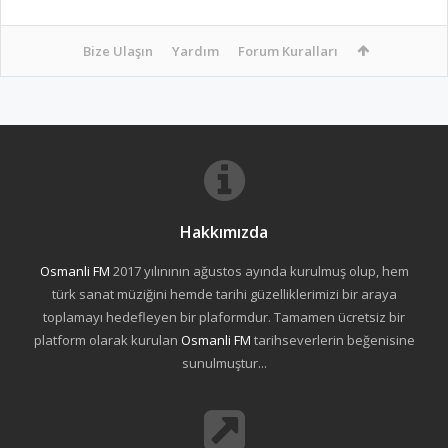
Bize Ulaşın
Yardım
Forum Kuralları
Hakkımızda
Osmanli FM
2017 yılınının ağustos ayında kurulmuş olup, hem
türk sanat müziğini hemde tarihi güzelliklerimizi bir araya
toplamayı hedefleyen bir plaformdur. Tamamen ücretsiz bir
platform olarak kurulan
Osmanli FM
tarihseverlerin beğenisine
sunulmuştur...