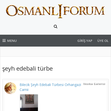
MENU
GIRIŞ YAP
ÜYE OL
şeyh edebali türbe
Vesika Galerisi
Bilecik Şeyh Edebali Türbesi Orhangazi
Camii