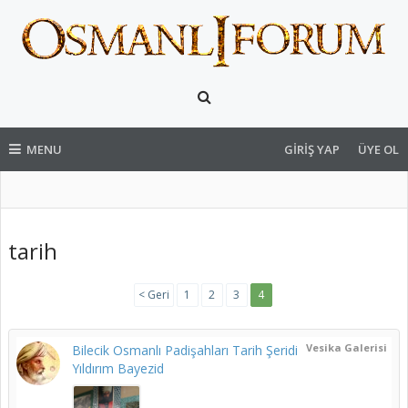
MENU
GIRIŞ YAP
ÜYE OL
tarih
< Geri
1
2
3
4
Vesika Galerisi
Bilecik Osmanlı Padişahları Tarih Şeridi
Yıldırım Bayezid