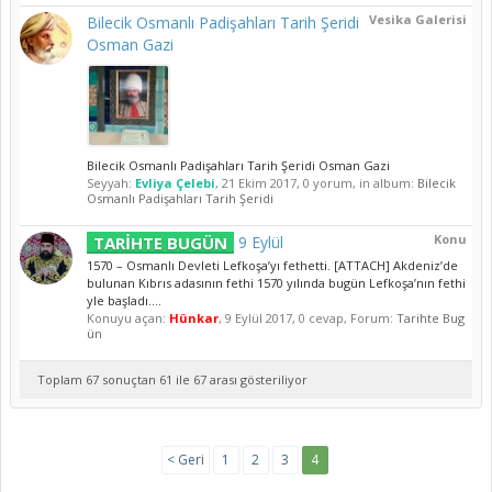
Vesika Galerisi
Bilecik Osmanlı Padişahları Tarih Şeridi
Osman Gazi
Bilecik Osmanlı Padişahları Tarih Şeridi Osman Gazi
Seyyah:
Evliya Çelebi
,
21 Ekim 2017
, 0 yorum, in album:
Bilecik
Osmanlı Padişahları Tarih Şeridi
Konu
TARİHTE BUGÜN
9 Eylül
1570 – Osmanlı Devleti Lefkoşa’yı fethetti. [ATTACH] Akdeniz’de
bulunan Kıbrıs adasının fethi 1570 yılında bugün Lefkoşa’nın fethi
yle başladı....
Konuyu açan:
Hünkar
,
9 Eylül 2017
, 0 cevap, Forum:
Tarihte Bug
ün
Toplam 67 sonuçtan 61 ile 67 arası gösteriliyor
< Geri
1
2
3
4