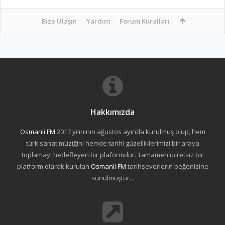
Bize Ulaşın
Yardım
Forum Kuralları
Hakkımızda
Osmanli FM
2017 yılınının ağustos ayında kurulmuş olup, hem
türk sanat müziğini hemde tarihi güzelliklerimizi bir araya
toplamayı hedefleyen bir plaformdur. Tamamen ücretsiz bir
platform olarak kurulan
Osmanli FM
tarihseverlerin beğenisine
sunulmuştur...