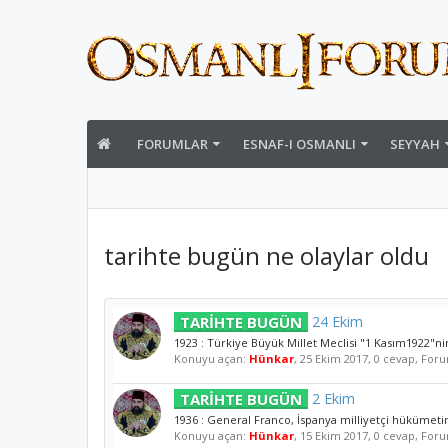
FORUMLAR
ESNAF-I OSMANLI
SEYYAH
tarihte bugün ne olaylar oldu
TARİHTE BUGÜN
24 Ekim
1923 : Türkiye Büyük Millet Meclisi "1 Kasım1922"ni
Konuyu açan:
Hünkar
,
25 Ekim 2017
, 0 cevap, For
TARİHTE BUGÜN
2 Ekim
1936 : General Franco, İspanya milliyetçi hükümetini
Konuyu açan:
Hünkar
,
15 Ekim 2017
, 0 cevap, For