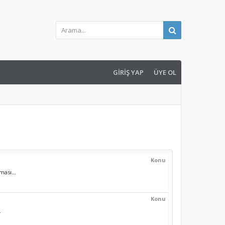
GIRIŞ YAP
ÜYE OL
Konu
ması...
Konu
.