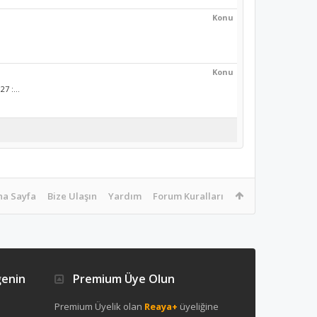
Konu
Konu
7 :...
na Sayfa
Bize Ulaşın
Yardım
Forum Kuralları
ğenin
Premium Üye Olun
Premium Üyelik olan
Reaya+
üyeliğine