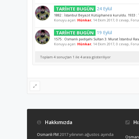
TARİHTE BUGÜN
24 Eylül
1882 : İstanbul Beyazıt Kütüphanesi kuruldu. 1933 : T
Konuyu açan:
Hünkar
,
14 Ekim 2017
, 0 cevap, For
TARİHTE BUGÜN
19 Eylül
1575 : Osmanlı padişahı Sultan 3. Murat İstanbul Ras
Konuyu açan:
Hünkar
,
14 Ekim 2017
, 0 cevap, For
Toplam 4 sonuçtan 1 ile 4 arası gösteriliyor
Hakkımızda
Hız
Osmanli FM
2017 yılınının ağustos ayında
Osmanl