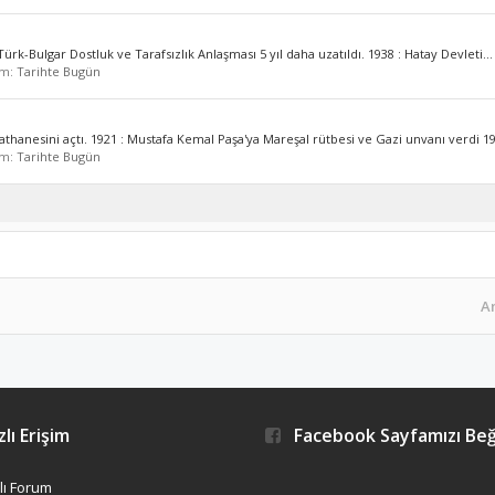
ürk-Bulgar Dostluk ve Tarafsızlık Anlaşması 5 yıl daha uzatıldı. 1938 : Hatay Devleti...
um:
Tarihte Bugün
athanesini açtı. 1921 : Mustafa Kemal Paşa'ya Mareşal rütbesi ve Gazi unvanı verdi 192
um:
Tarihte Bugün
A
lı Erişim
Facebook Sayfamızı Be
ı Forum