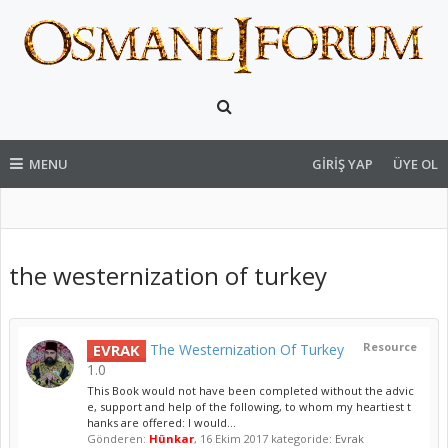
MENU
GIRIŞ YAP
ÜYE OL
the westernization of turkey
Resource
EVRAK
The Westernization Of Turkey
1.0
This Book would not have been completed without the advic
e, support and help of the following, to whom my heartiest t
hanks are offered: I would...
Gönderen:
Hünkar
,
16 Ekim 2017
kategoride:
Evrak