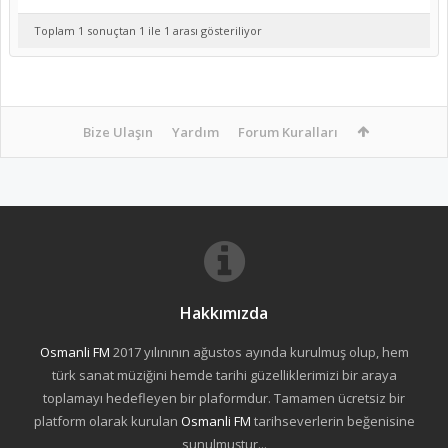
Toplam 1 sonuçtan 1 ile 1 arası gösteriliyor
Bize Ulaşın
Yardım
Forum Kuralları
Hakkımızda
Osmanli FM
2017 yılınının ağustos ayında kurulmuş olup, hem
türk sanat müziğini hemde tarihi güzelliklerimizi bir araya
toplamayı hedefleyen bir plaformdur. Tamamen ücretsiz bir
platform olarak kurulan
Osmanli FM
tarihseverlerin beğenisine
sunulmuştur...