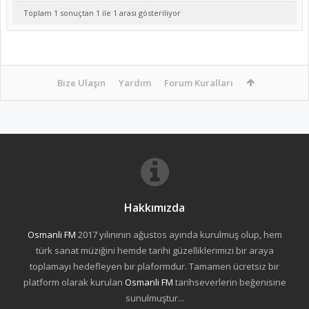
Toplam 1 sonuçtan 1 ile 1 arası gösteriliyor
Bize Ulaşın
Yardım
Forum Kuralları
Hakkımızda
Osmanli FM
2017 yılınının ağustos ayında kurulmuş olup, hem
türk sanat müziğini hemde tarihi güzelliklerimizi bir araya
toplamayı hedefleyen bir plaformdur. Tamamen ücretsiz bir
platform olarak kurulan
Osmanli FM
tarihseverlerin beğenisine
sunulmuştur...