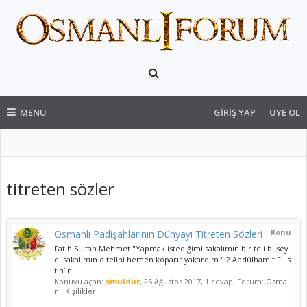
MENU
GIRIŞ YAP
ÜYE OL
titreten sözler
Konu
Osmanlı Padişahlarının Dünyayı Titreten Sözleri
Fatih Sultan Mehmet "Yapmak istediğimi sakalımın bir teli bilsey
di sakalımın o telini hemen koparır yakardım." 2.Abdülhamit Filis
tin’in...
Konuyu açan:
smuldur
,
25 Ağustos 2017
, 1 cevap, Forum:
Osma
nlı Kişilikleri