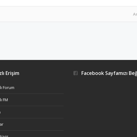
A
lı Erişim
Facebook Sayfamızı Be
ı Forum
ı FM
h
ar
Nüvis