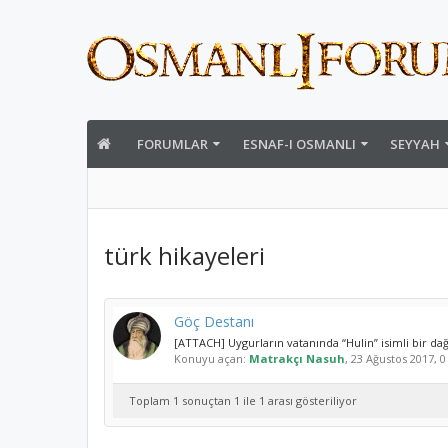
FORUMLAR
ESNAF-I OSMANLI
SEYYAH
türk hikayeleri
Göç Destanı
[ATTACH] Uygurların vatanında “Hulin” isimli bir dağ 
Konuyu açan:
Matrakçı Nasuh
,
23 Ağustos 2017
, 
Toplam 1 sonuçtan 1 ile 1 arası gösteriliyor