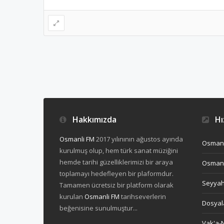
Hakkımızda
Hız
Osmanli FM
2017 yılınının ağustos ayında
Osmanl
kurulmuş olup, hem türk sanat müziğini
hemde tarihi güzelliklerimizi bir araya
Osmanl
toplamayı hedefleyen bir plaformdur.
Seyya
Tamamen ücretsiz bir platform olarak
kurulan
Osmanli FM
tarihseverlerin
Dosyal
beğenisine sunulmuştur...
Vak'a-