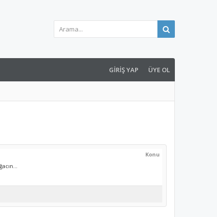
GIRIŞ YAP
ÜYE OL
Konu
acın...