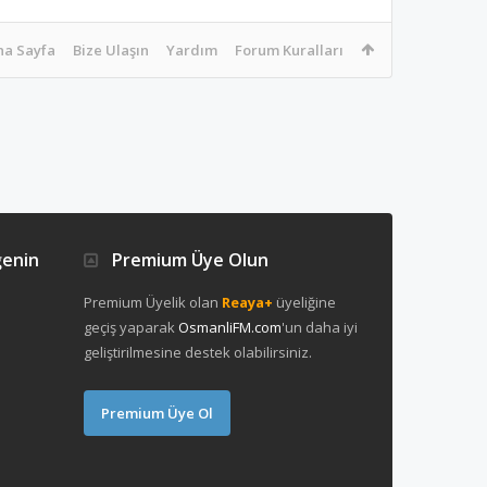
na Sayfa
Bize Ulaşın
Yardım
Forum Kuralları
ğenin
Premium Üye Olun
Premium Üyelik olan
Reaya+
üyeliğine
geçiş yaparak
OsmanliFM.com
'un daha iyi
geliştirilmesine destek olabilirsiniz.
Premium Üye Ol